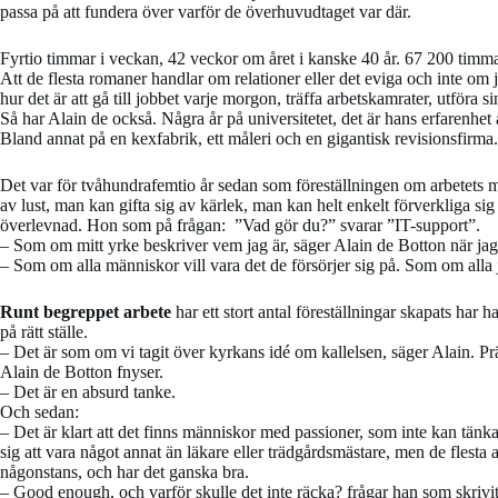
passa på att fundera över varför de överhuvudtaget var där.
Fyrtio timmar i veckan, 42 veckor om året i kanske 40 år. 67 200 timmar
Att de flesta romaner handlar om relationer eller det eviga och inte om j
hur det är att gå till jobbet varje morgon, träffa arbetskamrater, utföra 
Så har Alain de också. Några år på universitetet, det är hans erfarenhet 
Bland annat på en kexfabrik, ett måleri och en gigantisk revisionsfirma
Det var för tvåhundrafemtio år sedan som föreställningen om arbetets m
av lust, man kan gifta sig av kärlek, man kan helt enkelt förverkliga si
överlevnad. Hon som på frågan: ”Vad gör du?” svarar ”IT-support”.
– Som om mitt yrke beskriver vem jag är, säger Alain de Botton när ja
– Som om alla människor vill vara det de försörjer sig på. Som om alla jo
Runt begreppet arbete
har ett stort antal föreställningar skapats har 
på rätt ställe.
– Det är som om vi tagit över kyrkans idé om kallelsen, säger Alain. Pr
Alain de Botton fnyser.
– Det är en absurd tanke.
Och sedan:
– Det är klart att det finns människor med passioner, som inte kan tänk
sig att vara något annat än läkare eller trädgårdsmästare, men de flesta
någonstans, och har det ganska bra.
– Good enough, och varför skulle det inte räcka? frågar han som skrivi