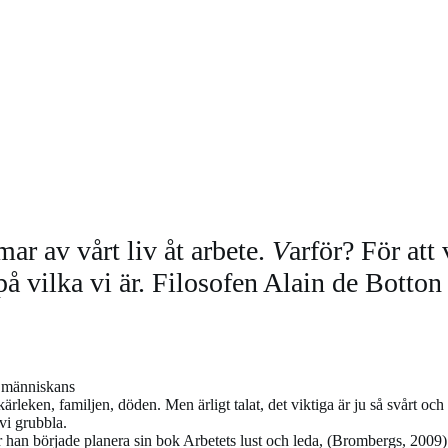
ar av vårt liv åt arbete.
V
arför? För att
 på vilka vi är. Filosofen Alain de Botton 
tt människans
– kärleken, familjen, döden. Men ärligt talat, det viktiga är ju så svårt 
vi grubbla.
 han började planera sin bok Arbetets lust och leda, (Brombergs, 2009). 