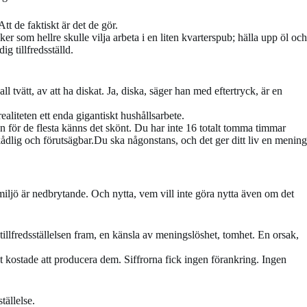
tt de faktiskt är det de gör.
er som hellre skulle vilja arbeta i en liten kvarterspub; hälla upp öl och
g tillfredsställd.
 tvätt, av att ha diskat. Ja, diska, säger han med eftertryck, är en
realiteten ett enda gigantiskt hushållsarbete.
 för de flesta känns det skönt. Du har inte 16 totalt tomma timmar
ådlig och förutsägbar.Du ska någonstans, och det ger ditt liv en mening
iljö är nedbrytande. Och nytta, vem vill inte göra nytta även om det
illfredsställelsen fram, en känsla av meningslöshet, tomhet. En orsak,
ostade att producera dem. Siffrorna fick ingen förankring. Ingen
tällelse.