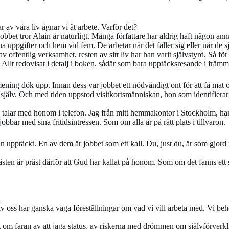
 av våra liv ägnar vi åt arbete. Varför det?
obbet tror Alain är naturligt. Många författare har aldrig haft någon ann
sina uppgifter och hem vid fem. De arbetar när det faller sig eller när de 
av offentlig verksamhet, resten av sitt liv har han varit självstyrd. Så f
. Allt redovisat i detalj i boken, sådär som bara upptäcksresande i främ
ening dök upp. Innan dess var jobbet ett nödvändigt ont för att få mat
g själv. Och med tiden uppstod visitkortsmänniskan, hon som identifierar
g talar med honom i telefon. Jag från mitt hemmakontor i Stockholm, ha
bbar med sina fritidsintressen. Som om alla är på rätt plats i tillvaron.
han upptäckt. En av dem är jobbet som ett kall. Du, just du, är som gjord f
ästen är präst därför att Gud har kallat på honom. Som om det fanns ett 
a
 av oss har ganska vaga föreställningar om vad vi vill arbeta med. Vi beh
t om faran av att jaga status, av riskerna med drömmen om självförverk