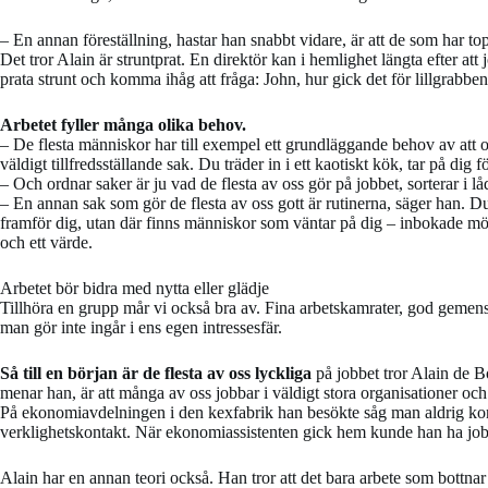
– En annan föreställning, hastar han snabbt vidare, är att de som har topp
Det tror Alain är struntprat. En direktör kan i hemlighet längta efter att
prata strunt och komma ihåg att fråga: John, hur gick det för lillgrabbe
Arbetet fyller många olika behov.
– De flesta människor har till exempel ett grundläggande behov av att ord
väldigt tillfredsställande sak. Du träder in i ett kaotiskt kök, tar på dig
– Och ordnar saker är ju vad de flesta av oss gör på jobbet, sorterar i lådo
– En annan sak som gör de flesta av oss gott är rutinerna, säger han. 
framför dig, utan där finns människor som väntar på dig – inbokade möt
och ett värde.
Arbetet bör bidra med nytta eller glädje
Tillhöra en grupp mår vi också bra av. Fina arbetskamrater, god gemensk
man gör inte ingår i ens egen intressesfär.
Så till en början är de flesta av oss lyckliga
på jobbet tror Alain de B
menar han, är att många av oss jobbar i väldigt stora organisationer och 
På ekonomiavdelningen i den kexfabrik han besökte såg man aldrig kon
verklighetskontakt. När ekonomiassistenten gick hem kunde han ha job
Alain har en annan teori också. Han tror att det bara arbete som bottnar