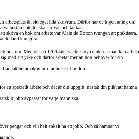
an arbetsplats än sitt eget lilla skrivrum. Därför har de ingen aning om
själva bestämt att det ska skrivas och tänkas.
ör att skriva en bok om arbete var Alain de Botton tvungen att praktisera.
mande land kan göra.
 och husrum. Men där på 1700-talet väcktes nya tankar – man kan arbeta
 sig med sitt yrke och därför arbetar mer än hon behöver för sin
n från sitt hemmakontor i radhuset i London.
ör ett speciellt arbete och det är din uppgift, nästan din plikt att hamna
särskilt jobb avpassat för varje människa.
över pengar och vill helt enkelt ha ett jobb. Och så hamnar vi
ligande.