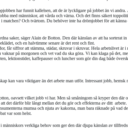
jobben har funnit kallelsen, att de är lyckligare på jobbet än vi andra. A
 jobba med människor, att vårda och värna. Och det finns säkert toppolitik
n i matchen? Och tvärtom. Du behöver inte ha drömjobbet för att känna di
na saker, säger Alain de Botton. Den där känslan av att ha sorterat in all
 förklädet, och en halvtimme senare är det rent och fint.
r, får siffror att stämma, städar, skruvar i skruvar. Hela arbetslivet är i 
Du vaknar på morgonen och vet vad du ska göra. Vi kan klaga på det, men
en, lektionstider, kaffepauser och luncher som gör din dag både översk
ap kan vara viktigare än det arbete man utför. Intressant jobb, hemsk m
otton, oavsett vilket jobb vi har. Men så småningom så kryper den där ot
att det därför blir långt mellan det du gör och effekterna av ditt arbete.
sumenterna mumsa och njuta av kakorna, man bara räknade på vad det k
bat var som helst.
 i människors verkliga behov som ger den där djupa känslan av tillfredss