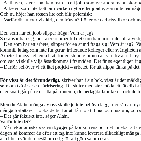
– Antingen, säger han, kan man ha ett jobb som ger andra människor någo
– Arbeten som inte bottnar i varken nytta eller glädje, som inte har någo
Och nu höjer han rösten lite och blir polemisk:
– Varför diskuterar vi aldrig den frågan? Löner och arbetsvillkor och mak
Den som har ett jobb slipper fråga: Vem är jag?
Så sansar han sig, och återkommer till det som han tror är det allra vikti
– Den som har ett arbete, slipper för en stund fråga sig: Vem är jag? Va
kommit, luttag som inte fungerar, irriterande kolleger eller svårigheten a
Arbetet får oss helt enkelt att för en stund glömma att vårt liv är ett m
om vad vi skulle vilja åstadkomma i framtiden. Det finns egentligen inge
– Därför behöver vi ett litet projekt – arbetet, för att slippa tänka på det 
För visst är det förunderligt,
skriver han i sin bok, visst är det märkl
som om två år är en hårfrisering. Du sluter med stor möda ett jättelikt
eller snart går på rea. Titta på ruinerna, de nerlagda fabrikerna och de
Men du Alain, många av oss skulle ju inte behöva lägga ner så där myck
många författare – jobba deltid för att få ihop till mat och husrum, och
– Det går faktiskt inte, säger Alain.
Varför inte det?
– Vårt ekonomiska system bygger på konkurrens och det innebär att de 
dagen så kommer du efter ett tag inte kunna leverera tillräckligt mång
alla i hela världen bestämma sig för att göra samma sak.