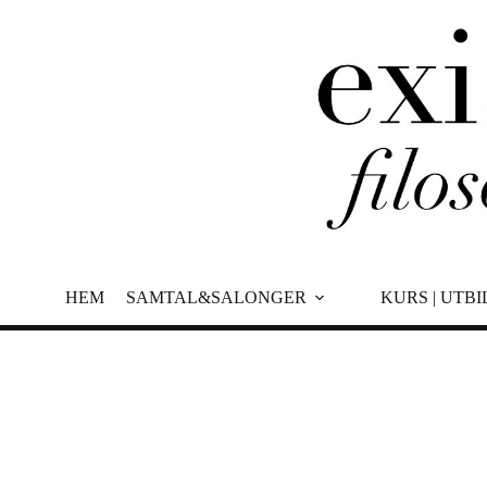
Hoppa
till
innehåll
HEM
SAMTAL&SALONGER
KURS | UTB