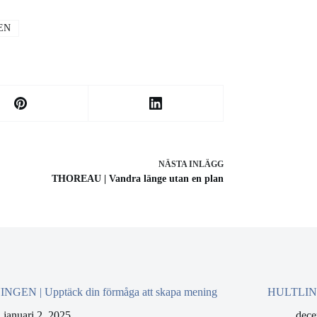
EN
NÄSTA
INLÄGG
THOREAU | Vandra länge utan en plan
NGEN | Upptäck din förmåga att skapa mening
HULTLING |
januari 2, 2025
dece