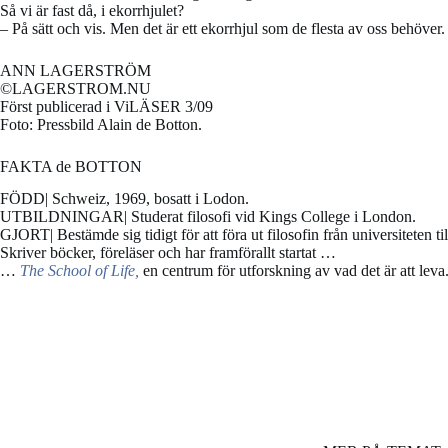
Så vi är fast då, i ekorrhjulet?
– På sätt och vis. Men det är ett ekorrhjul som de flesta av oss behöver.
ANN LAGERSTRÖM
©LAGERSTROM.NU
Först publicerad i ViLÄSER 3/09
Foto: Pressbild Alain de Botton.
FAKTA de BOTTON
FÖDD| Schweiz, 1969, bosatt i Lodon.
UTBILDNINGAR| Studerat filosofi vid Kings College i London.
GJORT| Bestämde sig tidigt för att föra ut filosofin från universiteten ti
Skriver böcker, föreläser och har framförallt startat …
…
The School of Life,
en centrum för utforskning av vad det är att leva