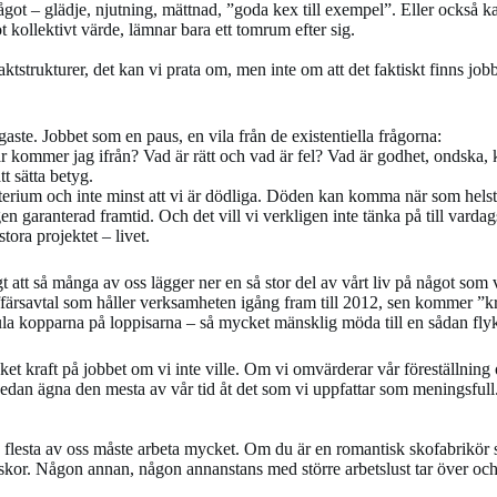
t – glädje, njutning, mättnad, ”goda kex till exempel”. Eller också kan 
t kollektivt värde, lämnar bara ett tomrum efter sig.
tstrukturer, det kan vi prata om, men inte om att det faktiskt finns jobb 
gaste. Jobbet som en paus, en vila från de existentiella frågorna:
r kommer jag ifrån? Vad är rätt och vad är fel? Vad är godhet, ondska, k
tt sätta betyg.
ysterium och inte minst att vi är dödliga. Döden kan komma när som helst 
n garanterad framtid. Och det vill vi verkligen inte tänka på till vardag
stora projektet – livet.
igt att så många av oss lägger ner en så stor del av vårt liv på något som
 affärsavtal som håller verksamheten igång fram till 2012, sen kommer ”k
 fula kopparna på loppisarna – så mycket mänsklig möda till en sådan flyk
et kraft på jobbet om vi inte ville. Om vi omvärderar vår föreställnin
 sedan ägna den mesta av vår tid åt det som vi uppfattar som meningsfull
flesta av oss måste arbeta mycket. Om du är en romantisk skofabrikör s
a skor. Någon annan, någon annanstans med större arbetslust tar över o