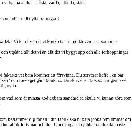
vi hjälpa andra – trösta, vårda, utbilda, städa.
som inte är till nytta för någon!
ärlek? Vi kan fly in i det konkreta – i mjölkleverenser som inte
och utplåna allt det vi är, allt det vi byggt upp och alla förhoppningar
s.
 vi faktiskt vet bara kommer att försvinna. Du serverar kaffe i en bar
risen” och företaget går i konkurs. Du skriver en bok som ingen läser
tig nytta.
g om vad som är minsta godtagbara standard så skulle vi kunna göra som
.
om bestämmer dig för att i din fabrik ska ni bara jobba fem timmar om
ch din fabrik förtvinar och dör. Om många ska jobba mindre då måste