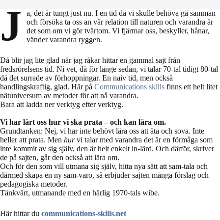
J
a, det är tungt just nu. I en tid då vi skulle behöva gå samman
och försöka ta oss an vår relation till naturen och varandra är
det som om vi gör tvärtom. Vi fjärmar oss, beskyller, hånar,
vänder varandra ryggen.
Då blir jag lite glad när jag råkar hittar en gammal sajt från
fredsrörelsens tid. Ni vet, då för länge sedan, vi talar 70-tal tidigt 80-tal
då det surrade av förhoppningar. En naiv tid, men också
handlingskraftig, glad. Här på
Communications skills
finns ett helt litet
nätuniversum av metoder för att nå varandra.
Bara att ladda ner verktyg efter verktyg.
Vi har lärt oss hur vi ska prata – och kan lära om.
Grundtanken: Nej, vi har inte behövt lära oss att äta och sova. Inte
heller att prata. Men
hur
vi talar med varandra det är en förmåga som
inte kommit av sig själv, den är helt enkelt in-lärd. Och därför, skriver
de på sajten, går den också att lära om.
Och för den som vill utmana sig själv, hitta nya sätt att sam-tala och
därmed skapa en ny sam-varo, så erbjuder sajten många förslag och
pedagogiska metoder.
Tänkvärt, utmanande med en härlig 1970-tals wibe.
Här hittar du
communications-skills.net